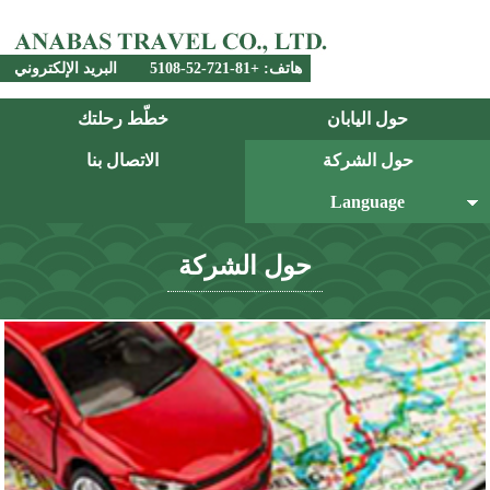
هاتف: +81-721-52-5108
البريد الإلكتروني
حول اليابان
خطّط رحلتك
حول الشركة
الاتصال بنا
Language
العربية
日本語
English
حول الشركة