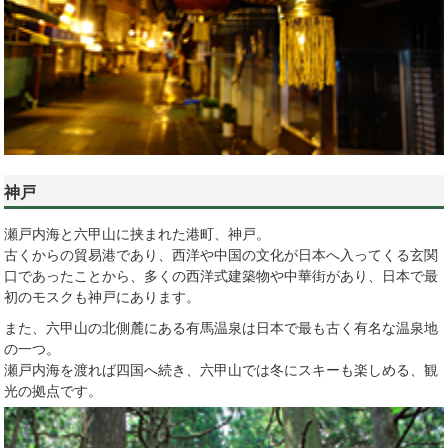
神戸
瀬戸内海と六甲山に挟まれた港町、神戸。
古くからの貿易港であり、西洋や中国の文化が日本へ入ってくる玄関
口であったことから、多くの西洋式建築物や中華街があり、日本で最
初のモスクも神戸にあります。
また、六甲山の北側麓にある有馬温泉は日本で最も古く有名な温泉地
の一つ。
瀬戸内海を渡れば四国へ続き、六甲山では冬にスキーも楽しめる、観
光の拠点です。